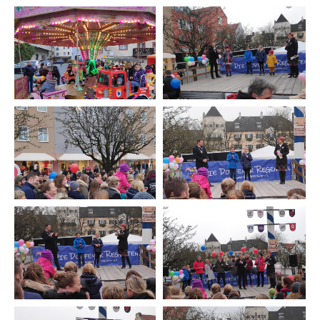
Jugendleitung Nadine Schöder hält
Wer wird wohl das EPP? Lea, Leon, Leni
Ausschau nach EPP-Kandidaten
oder Enzo?
Leon und Leni sind das neue EPP der
KG Dorfen