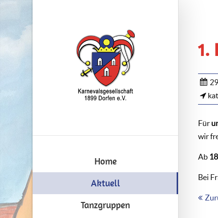
1.
29
kat
Für
u
wir f
Ab
18
Home
Bei F
Aktuell
Zur
Tanzgruppen