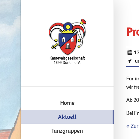
Pr
13
Tur
Für
u
wir f
Ab 20
Home
Bei F
Aktuell
Zur
Tanzgruppen