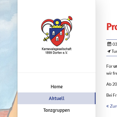
Pr
03
Tur
Für
u
wir f
Ab 20
Home
Bei F
Aktuell
Zur
Tanzgruppen