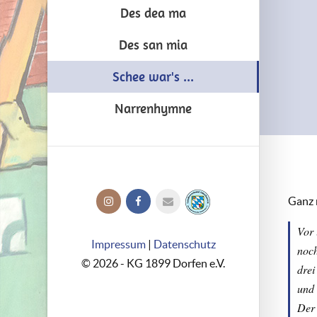
Des dea ma
Des san mia
Schee war's ...
Narrenhymne
Ganz 
Vor 
Impressum
|
Datenschutz
noch
© 2026 - KG 1899 Dorfen e.V.
drei
und 
Der 