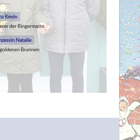
nz Kevin
erer der Ringermatte
nzessin Natalie
goldenen Brunnen