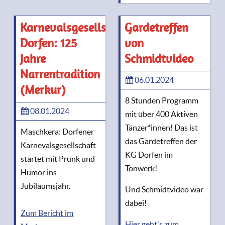
Karnevalsgesellschaft
Gardetreffen
Dorfen: 125
von
Jahre
Schmidtvideo
Narrentradition
06.01.2024
(Merkur)
8 Stunden Programm
08.01.2024
mit über 400 Aktiven
Tänzer*innen! Das ist
Maschkera: Dorfener
das Gardetreffen der
Karnevalsgesellschaft
KG Dorfen im
startet mit Prunk und
Tonwerk!
Humor ins
Jubiläumsjahr.
Und Schmidtvideo war
dabei!
Zum Bericht im
Hier geht's zum