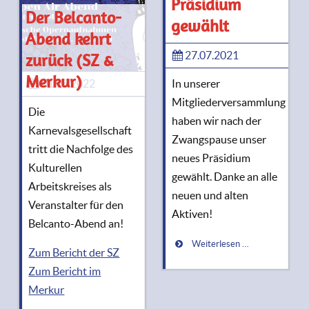
Präsidium
Der Belcanto-
gewählt
Abend kehrt
27.07.2021
zurück (SZ &
Merkur)
01.08.2022
In unserer
Mitgliederversammlung
Die
haben wir nach der
Karnevalsgesellschaft
Zwangspause unser
tritt die Nachfolge des
neues Präsidium
Kulturellen
gewählt. Danke an alle
Arbeitskreises als
neuen und alten
Veranstalter für den
Aktiven!
Belcanto-Abend an!
Weiterlesen …
Zum Bericht der SZ
Zum Bericht im
Merkur