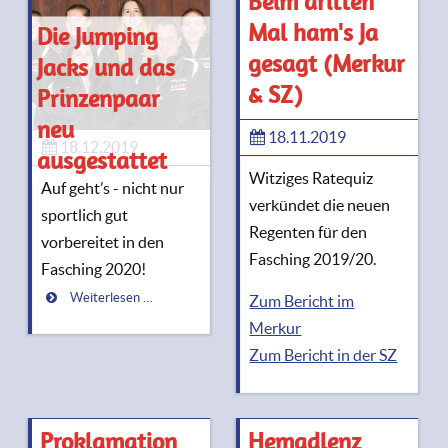
Beim dritten
Mal ham's Ja
Die Jumping
gesagt (Merkur
Jacks und das
& SZ)
Prinzenpaar
neu
18.11.2019
18.12.2019
ausgestattet
Witziges Ratequiz
Auf geht’s - nicht nur
verkündet die neuen
sportlich gut
Regenten für den
vorbereitet in den
Fasching 2019/20.
Fasching 2020!
Weiterlesen …
Zum Bericht im
Merkur
Zum Bericht in der SZ
Proklamation
Hemadlenz