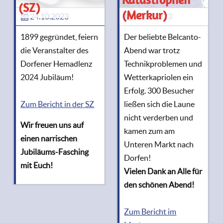
Katastrophen
(SZ)
(Merkur)
24.10.2023
29.08.2023
1899 gegründet, feiern
Der beliebte Belcanto-
die Veranstalter des
Abend war trotz
Dorfener Hemadlenz
Technikproblemen und
2024 Jubiläum!
Wetterkapriolen ein
Erfolg. 300 Besucher
Zum Bericht in der SZ
ließen sich die Laune
nicht verderben und
Wir freuen uns auf
kamen zum am
einen narrischen
Unteren Markt nach
Jubiläums-Fasching
Dorfen!
mit Euch!
Vielen Dank an Alle für
den schönen Abend!
Zum Bericht im