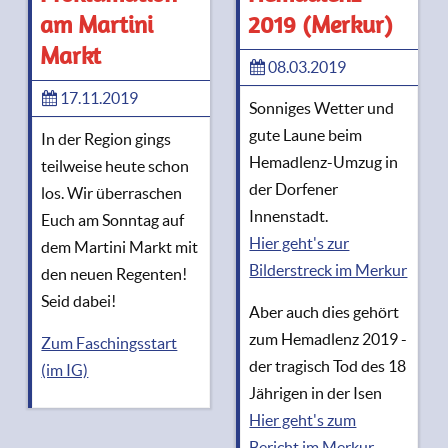
am Martini
2019 (Merkur)
Markt
08.03.2019
17.11.2019
Sonniges Wetter und
gute Laune beim
In der Region gings
Hemadlenz-Umzug in
teilweise heute schon
der Dorfener
los. Wir überraschen
Innenstadt.
Euch am Sonntag auf
Hier geht's zur
dem Martini Markt mit
Bilderstreck im Merkur
den neuen Regenten!
Seid dabei!
Aber auch dies gehört
zum Hemadlenz 2019 -
Zum Faschingsstart
der tragisch Tod des 18
(im IG)
Jährigen in der Isen
Hier geht's zum
Bericht im Merkur