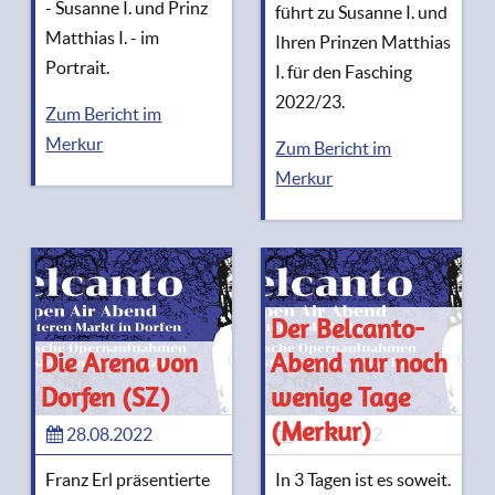
- Susanne I. und Prinz
führt zu Susanne I. und
Matthias I. - im
Ihren Prinzen Matthias
Portrait.
I. für den Fasching
2022/23.
Zum Bericht im
Merkur
Zum Bericht im
Merkur
Der Belcanto-
Die Arena von
Abend nur noch
Dorfen (SZ)
wenige Tage
(Merkur)
28.08.2022
23.08.2022
Franz Erl präsentierte
In 3 Tagen ist es soweit.