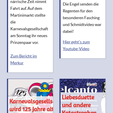
närrische Zeit nimmt
Die Engel senden die
Fahrt auf. Auf dem
Regenten für den
Martinimarkt stellte
besonderen Fasching
die
und Schmidtvideo war
Karnevalsgesellschaft
dabei!
am Sonntag ihr neues
Hier geht's zum
Prinzenpaar vor.
Youtube-Video
Zum Bericht im
Merkur
Liebesduette
Karnevalsgesellschaft
und andere
wird 125 Jahre alt