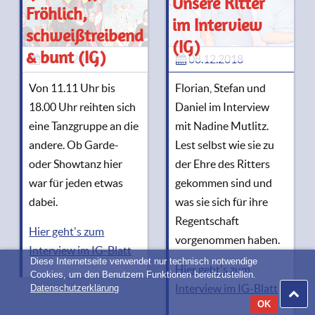
Unsere Ritter
Fröhlich,
im Interview
schweißtreibend
(IG)
& bunt (IG)
11.01.2019
08.12.2018
Von 11.11 Uhr bis
Florian, Stefan und
18.00 Uhr reihten sich
Daniel im Interview
eine Tanzgruppe an die
mit Nadine Mutlitz.
andere. Ob Garde-
Lest selbst wie sie zu
oder Showtanz hier
der Ehre des Ritters
war für jeden etwas
gekommen sind und
dabei.
was sie sich für ihre
Regentschaft
Hier geht's zum
vorgenommen haben.
Interview im IG-Blatt
Diese Internetseite verwendet nur technisch notwendige
Hier geht's zum
Cookies, um den Benutzern Funktionen bereitzustellen.
Interview im IG-Blatt
Datenschutzerklärung
OK