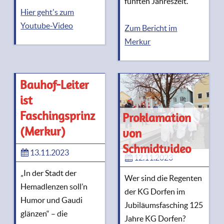
fünften Jahreszeit.
Hier geht's zum
Youtube-Video
Zum Bericht im
Merkur
Bauhof-Leiter
ist
Faschingsprinz
Proklamation
(Merkur)
von
Schmidtvideo
13.11.2023
12.11.2023
„In der Stadt der
Wer sind die Regenten
Hemadlenzen soll’n
der KG Dorfen im
Humor und Gaudi
Jubiläumsfasching 125
glänzen“ – die
Jahre KG Dorfen?