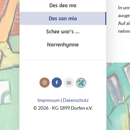
Des dea ma
In un
ausge
Des san mia
Auf a
Schee war's ...
nehme
Narrenhymne
Impressum
|
Datenschutz
© 2026 - KG 1899 Dorfen e.V.