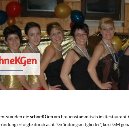
chneKGen
entstanden die
schneKGen
am Frauenstammtisch im Restaurant A
ründung erfolgte durch acht "Gründungsmitglieder", kurz GM gen